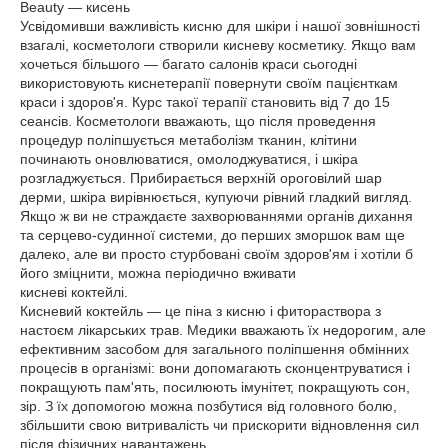
Beauty — кисень
Усвідомивши важливість кисню для шкіри і нашої зовнішності
взагалі, косметологи створили кисневу косметику. Якщо вам
хочеться більшого — багато салонів краси сьогодні
використовують киснетерапії повернути своїм пацієнткам
краси і здоров'я. Курс такої терапії становить від 7 до 15
сеансів. Косметологи вважають, що після проведення
процедур поліпшується метаболізм тканин, клітини
починають оновлюватися, омолоджуватися, і шкіра
розгладжується. Прибирається верхній ороговілий шар
дерми, шкіра вирівнюється, купуючи рівний гладкий вигляд.
Якщо ж ви не страждаєте захворюваннями органів дихання
та серцево-судинної системи, до перших зморшок вам ще
далеко, але ви просто стурбовані своїм здоров'ям і хотіли б
його зміцнити, можна періодично вживати
кисневі коктейлі.
Кисневий коктейль — це піна з кисню і фитораствора з
настоєм лікарських трав. Медики вважають їх недорогим, але
ефективним засобом для загального поліпшення обмінних
процесів в організмі: вони допомагають сконцентруватися і
покращують пам'ять, посилюють імунітет, покращують сон,
зір. З їх допомогою можна позбутися від головного болю,
збільшити свою витривалість чи прискорити відновлення сил
після фізичних навантажень.