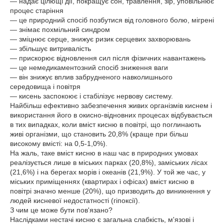
— надає цілющі дії, покращує сон, травлення, зір, уповільнює
процес старіння
— це природний спосіб позбутися від головного болю, мігрені
— знімає похмільний синдром
— зміцнює серце, знижує ризик серцевих захворювань
— збільшує витривалість
— прискорює відновлення сил після фізичних навантажень
— це немедикаментозний спосіб зниження ваги
— він знижує вплив забрудненого навколишнього
середовища і повітря
— кисень заспокоює і стабілізує нервову систему.
Найбільш ефективно забезпечення живих організмів киснем і
використання його в окисно-відновних процесах відбувається
в тих випадках, коли вміст кисню в повітрі, що поглинають
живі організми, що становить 20,8% (краще при більш
високому вмісті: на 0,5-1,0%).
На жаль, таке вміст кисню в наш час в природних умовах
реалізується лише в міських парках (20,8%), заміських лісах
(21,6%) і на берегах морів і океанів (21,9%). У той же час, у
міських приміщеннях (квартирах і офісах) вміст кисню в
повітрі значно менше (20%), що призводить до виникнення у
людей кисневої недостатності (гіпоксії).
З чим це може бути пов'язано?
Наслідками нестачі кисню є загальна слабкість, м'язові і