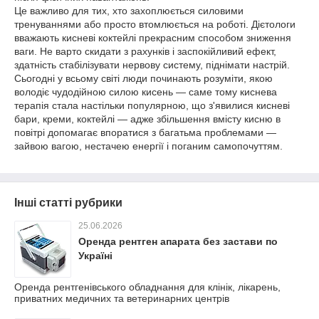
Це важливо для тих, хто захоплюється силовими
тренуваннями або просто втомлюється на роботі. Дієтологи
вважають кисневі коктейлі прекрасним способом зниження
ваги. Не варто скидати з рахунків і заспокійливий ефект,
здатність стабілізувати нервову систему, піднімати настрій.
Сьогодні у всьому світі люди починають розуміти, якою
володіє чудодійною силою кисень — саме тому киснева
терапія стала настільки популярною, що з'явилися кисневі
бари, креми, коктейлі — адже збільшення вмісту кисню в
повітрі допомагає впоратися з багатьма проблемами —
зайвою вагою, нестачею енергії і поганим самопочуттям.
Інші статті рубрики
25.06.2026
Оренда рентген апарата без застави по
Україні
Оренда рентгенівського обладнання для клінік, лікарень,
приватних медичних та ветеринарних центрів