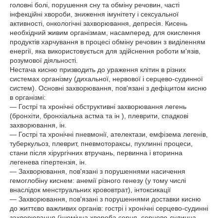
головні болі, порушення сну та обміну речовин, часті
інфекційні хвороби, зниження імунітету і сексуальної
активності, онкологічні захворювання, депресія. Кисень
необхідний живим організмам, насамперед, для окислення
продуктів харчування в процесі обміну речовин з виділенням
енергії, яка використовується для здійснення роботи м'язів,
розумової діяльності.
Нестача кисню призводить до ураження клітин в різних
системах організму (дихальної, нервової і серцево-судинної
систем). Основні захворювання, пов'язані з дефіцитом кисню
в організмі:
— Гострі та хронічні обструктивні захворювання легень
(бронхіти, бронхіальна астма та ін ), плеврити, спадкові
захворювання, ін.
— Гострі та хронічні пневмонії, ателектази, емфізема легенів,
туберкульоз, плеврит, пневмотораксы, пухлинні процеси,
стани після хірургічних втручань, первинна і вторинна
легенева гіпертензія, ін.
— Захворювання, пов'язані з порушеннями насичення
гемоглобіну киснем: анемії різного генезу (у тому числі
внаслідок менструальних крововтрат), інтоксикації
— Захворювання, пов'язані з порушеннями доставки кисню
до життєво важливих органів: гострі і хронічні серцево-судинні
захворювання (ішемічна хвороба серця, серцево-судинна