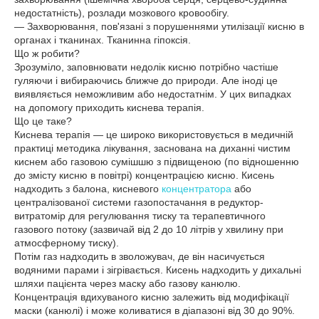
недостатність), розлади мозкового кровообігу.
— Захворювання, пов'язані з порушеннями утилізації кисню в
органах і тканинах. Тканинна гіпоксія.
Що ж робити?
Зрозуміло, заповнювати недолік кисню потрібно частіше
гуляючи і вибираючись ближче до природи. Але іноді це
виявляється неможливим або недостатнім. У цих випадках
на допомогу приходить киснева терапія.
Що це таке?
Киснева терапія — це широко використовується в медичній
практиці методика лікування, заснована на диханні чистим
киснем або газовою сумішшю з підвищеною (по відношенню
до змісту кисню в повітрі) концентрацією кисню. Кисень
надходить з балона, кисневого
концентратора
або
централізованої системи газопостачання в редуктор-
витратомір для регулювання тиску та терапевтичного
газового потоку (зазвичай від 2 до 10 літрів у хвилину при
атмосферному тиску).
Потім газ надходить в зволожувач, де він насичується
водяними парами і зігрівається. Кисень надходить у дихальні
шляхи пацієнта через маску або газову канюлю.
Концентрація вдихуваного кисню залежить від модифікації
маски (канюлі) і може коливатися в діапазоні від 30 до 90%.