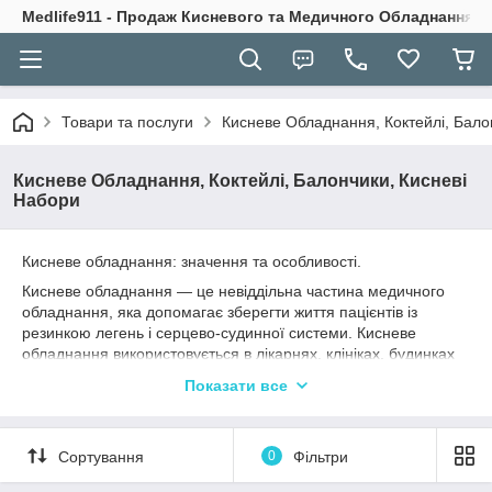
Medlife911 - Продаж Кисневого та Медичного Обладнання
Товари та послуги
Кисневе Обладнання, Коктейлі, Бало
Кисневе Обладнання, Коктейлі, Балончики, Кисневі
Набори
Кисневе обладнання: значення та особливості.
Кисневе обладнання — це невіддільна частина медичного
обладнання, яка допомагає зберегти життя пацієнтів із
резинкою легень і серцево-судинної системи. Кисневе
обладнання використовується в лікарнях, клініках, будинках
для людей похилого віку та вдома.
Показати все
Кисневе обладнання містить низку обладнання, які
вимагають достатньої кількості кисню для пацієнтів. Це
можуть бути кисневі концентратори, балони з киснем,
Сортування
0
Фільтри
генератори та компресори для доставки кисню, апарати для
штучного дихання легень та інші пристрої.