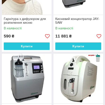
Гарнітура з дифузором для
Кисневий концентратор JAY-
розпилення кисню
5AW
В наявності
В наявності
590
11 881
₴
₴
Купити
Купити