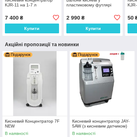
KJR-11 на 1-7 л
пластиковому футлярі
KJR-
7 400
2 990
50
₴
₴
₴
Купити
Купити
Акційні пропозиції та новинки
Подарунок
Подарунок
Кисневий Концентратор 7F
Кисневий концентратор JAY-
NEW
5AW (з кисневим датчиком)
В наявності
В наявності