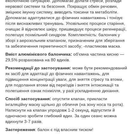
екологічною ситуацією. Допомагає долати стреси, розлади
нервової системи та безсоння. Покращує обмін речовин,
зміцнює імунну систему, виводить токсини та метаболіти.
Допомагає адаптуватися до фізичних навантажень і тонізує
після виснажливих тренувань. Уповільнює процеси старіння,
очищає й відновлює шкіру, пришвидшує процеси регенерації,
полегшує похмільний синдром. Комплектність: балончик у
зборі з аерозольним клапаном, призначеним для зберігання
та забезпечення герметичності засобу; -пластикова маска.
Вміст алюмінієвого балончика:
об'ємна частина кисню —
29,5% розрахована на 80 вдихів.
Рекомендації до застосування:
може бути рекомендований
як засіб для адаптації до фізичних навантажень, для
підвищення концентрації уваги, для зняття стресу та втоми,
для подолання втоми від переїздів і зняття інтоксикації та
полегшення ознак похмілля, у разі ускладненню дихання.
Спосіб застосування:
опустити клапан, прикласти
інгаляційну маску щільно до обличчя (на зону носа та рота).
Натиснути на клапан упродовж 1-2 секунд, відпустити й
одночасно зробити глибокий вдих. За один сеанс можна
вдихнути 3-7 разів.
Застереження
: балон є під власним тиском!