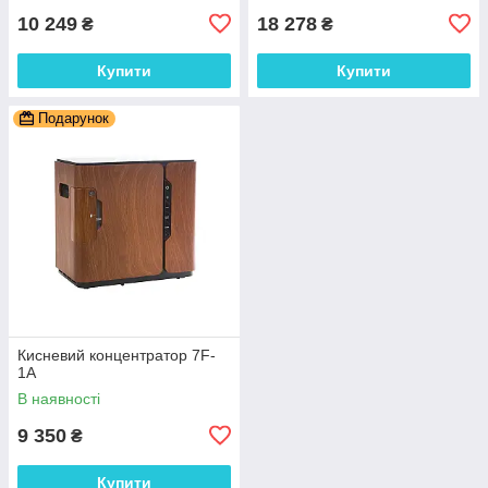
10 249
18 278
₴
₴
Купити
Купити
Подарунок
Кисневий концентратор 7F-
1А
В наявності
9 350
₴
Купити