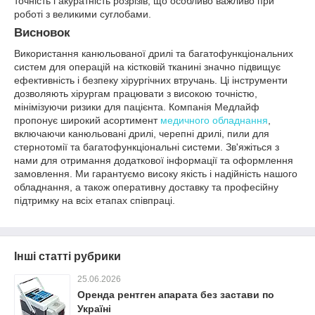
точність і акуратність розрізів, що особливо важливо при
роботі з великими суглобами.
Висновок
Використання канюльованої дрилі та багатофункціональних
систем для операцій на кістковій тканині значно підвищує
ефективність і безпеку хірургічних втручань. Ці інструменти
дозволяють хірургам працювати з високою точністю,
мінімізуючи ризики для пацієнта. Компанія Медлайф
пропонує широкий асортимент
медичного обладнання
,
включаючи канюльовані дрилі, черепні дрилі, пили для
стернотомії та багатофункціональні системи. Зв'яжіться з
нами для отримання додаткової інформації та оформлення
замовлення. Ми гарантуємо високу якість і надійність нашого
обладнання, а також оперативну доставку та професійну
підтримку на всіх етапах співпраці.
Інші статті рубрики
25.06.2026
Оренда рентген апарата без застави по
Україні