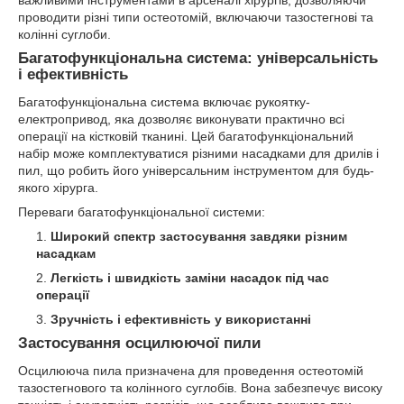
важливими інструментами в арсеналі хірургів, дозволяючи
проводити різні типи остеотомій, включаючи тазостегнові та
колінні суглоби.
Багатофункціональна система: універсальність
і ефективність
Багатофункціональна система включає рукоятку-
електропривод, яка дозволяє виконувати практично всі
операції на кістковій тканині. Цей багатофункціональний
набір може комплектуватися різними насадками для дрилів і
пил, що робить його універсальним інструментом для будь-
якого хірурга.
Переваги багатофункціональної системи:
Широкий спектр застосування завдяки різним
насадкам
Легкість і швидкість заміни насадок під час
операції
Зручність і ефективність у використанні
Застосування осцилюючої пили
Осцилююча пила призначена для проведення остеотомій
тазостегнового та колінного суглобів. Вона забезпечує високу