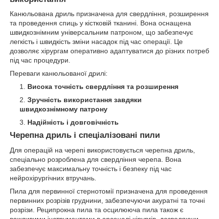
Канюльована дриль призначена для свердління, розширення
та проведення спиць у кістковій тканині. Вона оснащена
швидкознімним універсальним патроном, що забезпечує
легкість і швидкість зміни насадок під час операції. Це
дозволяє хірургам оперативно адаптуватися до різних потреб
під час процедури.
Переваги канюльованої дрилі:
Висока точність свердління та розширення
Зручність використання завдяки
швидкознімному патрону
Надійність і довговічність
Черепна дриль і спеціалізовані пили
Для операцій на черепі використовується черепна дриль,
спеціально розроблена для свердління черепа. Вона
забезпечує максимальну точність і безпеку під час
нейрохірургічних втручань.
Пила для первинної стернотомії призначена для проведення
первинних розрізів груднини, забезпечуючи акуратні та точні
розрізи. Реципрокна пила та осцилююча пила також є