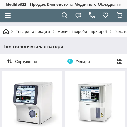
Medlife911 - Продаж Кисневого та Медичного Обладнання
Товари та послуги
Медичні вироби - пристрої
Гемато
Гематологічні аналізатори
Сортування
0
Фільтри