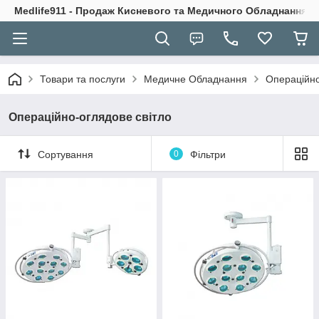
Medlife911 - Продаж Кисневого та Медичного Обладнання
Товари та послуги
Медичне Обладнання
Операційно
Операційно-оглядове світло
Сортування
0
Фільтри