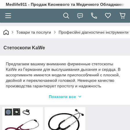
Medlife911 - Продаж Кисневого та Медичного Обладнання
Товари та послуги
Професійні діагностичні інструмент
Стетоскопи KaWe
Предлагаем вашему вниманию фирменные стетоскопы
KaWe из Германии для выслушивания дыхания и сердца. В
ассортименте имеются модели приспособлений с плоской,
двойной и переключаемой головкой. Немецкое качество
производства гарантирует простоту и надежность
стетоскопов, их удобство эксплуатации и длительный срок
Показати все
службы. Реализуем медицинские приборы по лучшим ценам
на украинском рынке!
Немецкие стетоскопы с плоской,
двойной, переключаемой головкой