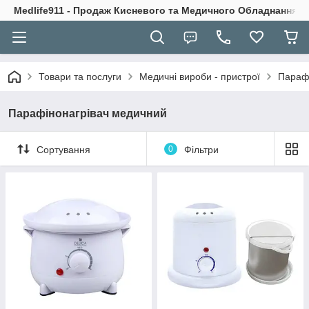
Medlife911 - Продаж Кисневого та Медичного Обладнання
Товари та послуги
Медичні вироби - пристрої
Параф
Парафінонагрівач медичний
Сортування
0
Фільтри