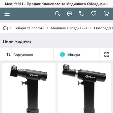
Medlife911 - Продаж Кисневого та Медичного Обладнання
Товари та послуги
Медичне Обладнання
Ортопедія 
Пили медичні
Сортування
0
Фільтри