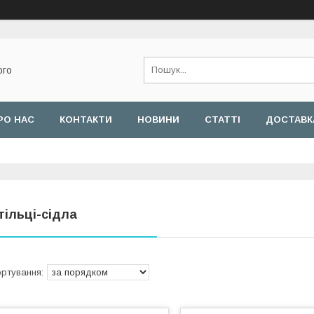
ого
РО НАС
КОНТАКТИ
НОВИНИ
СТАТТІ
ДОСТАВКА
тільці-сідла