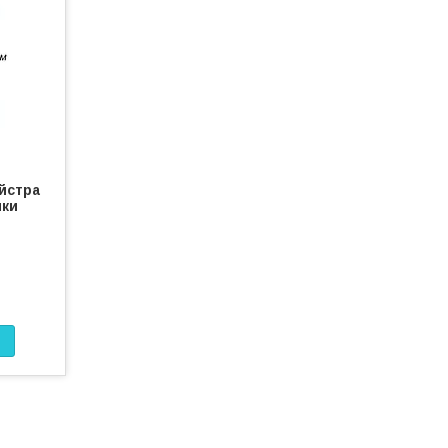
йстра
нки