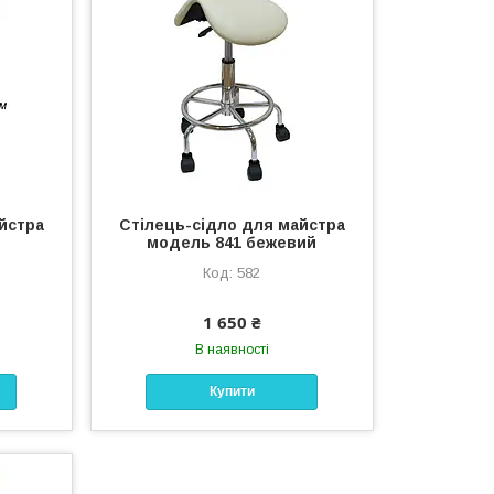
йстра
Стілець-сідло для майстра
модель 841 бежевий
582
1 650 ₴
В наявності
Купити