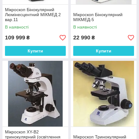
Мікроскоп Бінокулярний
Люмінесцентний МІКМЕД 2
Мікроскоп Бінокулярний
вар.11
МІКМЕД-5
В наявності
В наявності
109 999
22 990
₴
₴
Купити
Купити
Мікроскоп XY-B2
тринокулярний (освітлення
Мікроскоп Тринокулярний