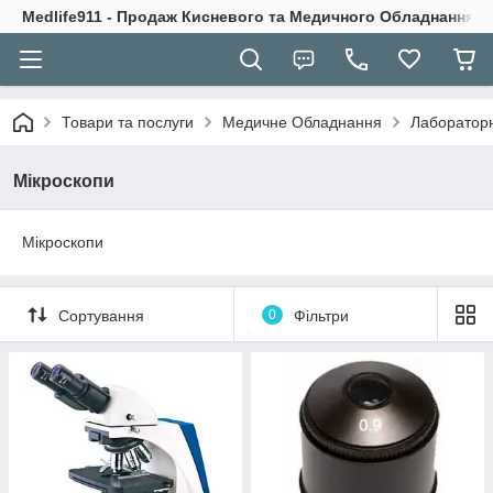
Medlife911 - Продаж Кисневого та Медичного Обладнання
Товари та послуги
Медичне Обладнання
Лаборатор
Мікроскопи
Мікроскопи
Сортування
0
Фільтри