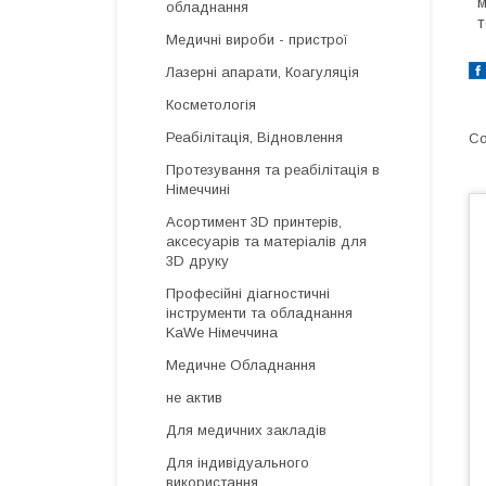
м
обладнання
т
Медичні вироби - пристрої
Лазерні апарати, Коагуляція
Косметологія
Реабілітація, Відновлення
Протезування та реабілітація в
Німеччині
Асортимент 3D принтерів,
аксесуарів та матеріалів для
3D друку
Професійні діагностичні
інструменти та обладнання
KaWe Німеччина
Медичне Обладнання
не актив
Для медичних закладів
Для індивідуального
використання