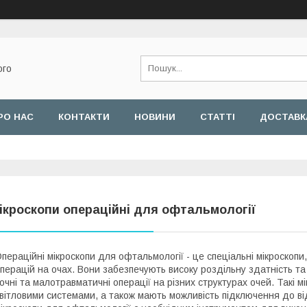
ого
РО НАС
КОНТАКТИ
НОВИНИ
СТАТТІ
ДОСТАВКА
ікроскопи операційні для офтальмології
пераційні мікроскопи для офтальмології - це спеціальні мікроскопи,
перацій на очах. Вони забезпечують високу роздільну здатність т
очні та малотравматичні операції на різних структурах очей. Такі 
вітловими системами, а також мають можливість підключення до ві