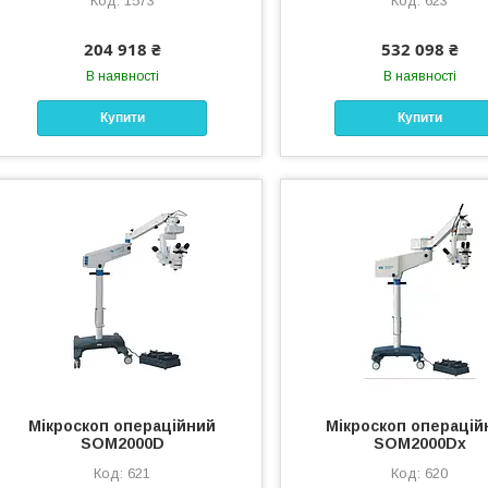
1573
623
204 918 ₴
532 098 ₴
В наявності
В наявності
Купити
Купити
Мікроскоп операційний
Мікроскоп операцій
SOM2000D
SOM2000Dx
621
620