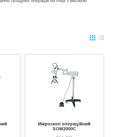
ання складних операцій на очах з високою
ний
Мікроскоп операційний
SOM2000С