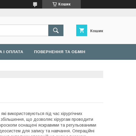
Кошик
Кошик
 І ОПЛАТА
ПОВЕРНЕННЯ ТА ОБМІН
 які використовуються під час хірургічних
а збільшення, що дозволяє хірургам проводити
мікроскопи оснащені яскравими та регульованими
деосистем для запису та навчання. Операційні