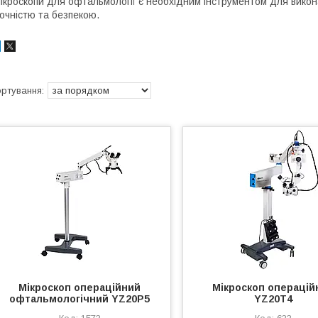
ікроскопи для офтальмології є необхідним інструментом для викон
очністю та безпекою.
Мікроскоп операційний
Мікроскоп операцій
офтальмологічний YZ20Р5
YZ20T4