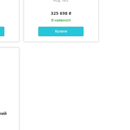
622
325 698 ₴
В наявності
Купити
ний