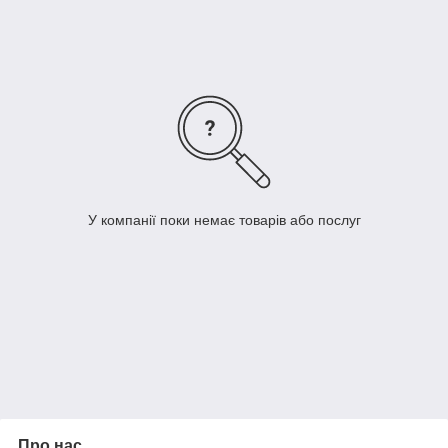
Купити завантажувальні пристрої в Біомед — придбати
техніку, стійку до механічних пошкоджень, зручну в
експлуатації, компактну в зібраному вигляді та легко та
швидко розкладається за потреби.
Всі завантажувальні пристрої обладнані спеціальними
обмежувальними дугами, що спеціально захищають пацієнтів
під час навантаження, вивантаження та транспортування.
Ціна на завантажувальні пристрої, представлені в Біомед —
відповідає чудовій якості обладнання. Навіть у разі тривалої
експлуатації медичного обладнання завантажувальні
У компанії поки немає товарів або послуг
пристрої не подряпаються, збережуть показний вигляд і
функціональність.
Про нас