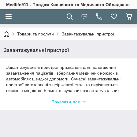
Medlife911 - Продаж Кисневого та Медичного Обладнання
Товари та послуги
Завантажувальні пристрої
Завантажувальні пристрої
Завантажувальні пристрої призначені для полегшення
завантаження пацієнтів і зберігання медичних ножиок в
автомобілях швидкої допомоги. Сучасні завантажувальні
пристрої виготовлені з неіржавкої сталі та вирізняються
високою міцністю. Більшість сучасних завантажувальних
пристроїв рухаються в поперечному напрямку,
Показати все
виготовляються з матеріалів, які легко дезінфікуються.
Купити завантажувальні пристрої в Києві й Україні не
проблема: широкий асортимент сучасного медичного
обладнання й аксесуарів можна купити в інтернет-магазині
Біомед, ціна яких на всі 100% відповідає чудовій якості
продукції!