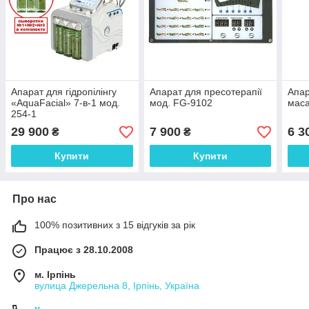
Апарат для гідропілінгу
Апарат для пресотерапії
Апар
«AquaFacial» 7-в-1 мод.
мод. FG-9102
маса
254-1
29 900
7 900
6 3
₴
₴
Купити
Купити
Про нас
100% позитивних з 15 відгуків за рік
Працює з 28.10.2008
м. Ірпінь
вулица Джерельна 8, Ірпінь, Україна