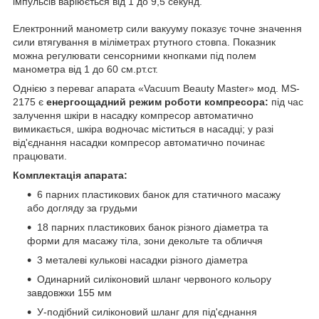
імпульсів варіюється від 1 до 9,5 секунд.
Електронний манометр сили вакууму показує точне значення
сили втягування в міліметрах ртутного стовпа. Показник
можна регулювати сенсорними кнопками під полем
манометра від 1 до 60 см.рт.ст.
Однією з переваг апарата «Vacuum Beauty Master» мод. MS-
2175 є
енергоощадний режим роботи компресора:
під час
залучення шкіри в насадку компресор автоматично
вимикається, шкіра водночас міститься в насадці; у разі
від'єднання насадки компресор автоматично починає
працювати.
Комплектація апарата:
6 парних пластикових банок для статичного масажу
або догляду за грудьми
18 парних пластикових банок різного діаметра та
форми для масажу тіла, зони декольте та обличчя
3 металеві кулькові насадки різного діаметра
Одинарний силіконовий шланг червоного кольору
завдовжки 155 мм
У-подібний силіконовий шланг для під'єднання