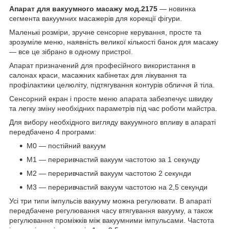
Апарат для вакуумного масажу мод.2175
— новинка
сегмента вакуумних масажерів для корекції фігури.
Маленькі розміри, зручне сенсорне керування, просте та
зрозуміле меню, наявність великої кількості банок для масажу
— все це зібрано в одному пристрої.
Апарат призначений для професійного використання в
салонах краси, масажних кабінетах для лікування та
профілактики целюліту, підтягування контурів обличчя й тіла.
Сенсорний екран і просте меню апарата забезпечує швидку
та легку зміну необхідних параметрів під час роботи майстра.
Для вибору необхідного вигляду вакуумного впливу в апараті
передбачено 4 програми:
М0 — постійний вакуум
М1 — переривчастий вакуум частотою за 1 секунду
М2 — переривчастий вакуум частотою 2 секунди
М3 — переривчастий вакуум частотою на 2,5 секунди
Усі три типи імпульсів вакууму можна регулювати. В апараті
передбачене регулювання часу втягування вакууму, а також
регулювання проміжків між вакуумними імпульсами. Частота