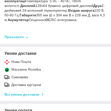
експлуатації
Температура: 5 0С - 40 0С, <85%
вологості.
Дисплей
128х64 буквено цифровий дисплей
Друк
2-
дюймовий 24-колонний термопринтер.
Вхідна напруга
220 В,
50-60 Гц.
Габарити
355 мм Ш х 304 мм В х 228 мм Д, вага 4,3
кг.
Акумулятор
Опционно
ОС
ЛІС-інтегрована
Приховати
Умови доставки
Нова Пошта
Магазини Rozetka
Самовивіз
Доставка кур'єром
Всі умови доставки
Умови оплати