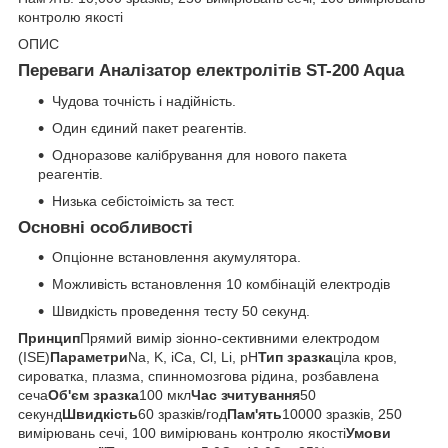
контролю якості
ОПИС
Переваги Аналізатор електролітів ST-200 Aqua
Чудова точність і надійність.
Один єдиний пакет реагентів.
Одноразове калібрування для нового пакета
реагентів.
Низька себістоімість за тест.
Основні особливості
Опціонне встановлення акумулятора.
Можливість встановлення 10 комбінацій електродів
Швидкість проведення тесту 50 секунд.
Принцип
Прямий вимір зіонно-сективними електродом
(ISE)
Параметри
Na, K, iCa, Cl, Li, pH
Тип зразка
ціла кров,
сироватка, плазма, спинномозгова рідина, розбавлена
сеча
Об'єм зразка
100 мкл
Час зчитування
50
секунд
Швидкість
60 зразків/год
Пам'ять
10000 зразків, 250
вимірювань сечі, 100 вимірювань контролю якості
Умови