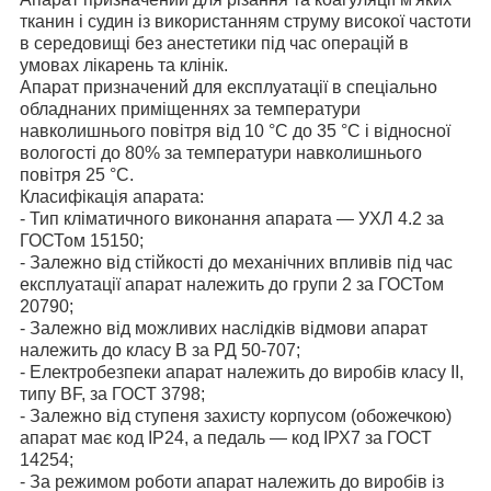
тканин і судин із використанням струму високої частоти
в середовищі без анестетики під час операцій в
умовах лікарень та клінік.
Апарат призначений для експлуатації в спеціально
обладнаних приміщеннях за температури
навколишнього повітря від 10 °C до 35 °C і відносної
вологості до 80% за температури навколишнього
повітря 25 °C.
Класифікація апарата:
- Тип кліматичного виконання апарата — УХЛ 4.2 за
ГОСТом 15150;
- Залежно від стійкості до механічних впливів під час
експлуатації апарат належить до групи 2 за ГОСТом
20790;
- Залежно від можливих наслідків відмови апарат
належить до класу В за РД 50-707;
- Електробезпеки апарат належить до виробів класу II,
типу BF, за ГОСТ 3798;
- Залежно від ступеня захисту корпусом (обожечкою)
апарат має код ІР24, а педаль — код ІРХ7 за ГОСТ
14254;
- За режимом роботи апарат належить до виробів із