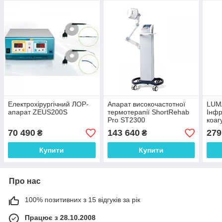
Електрохірургічний ЛОР-
Апарат високочастотної
LUM
апарат ZEUS200S
термотерапії ShortRehab
Інф
Pro ST2300
коаг
70 490
143 640
279
₴
₴
Купити
Купити
Про нас
100% позитивних з 15 відгуків за рік
Працює з 28.10.2008