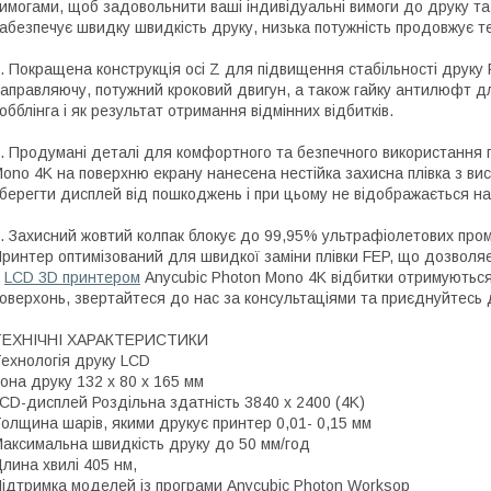
имогами, щоб задовольнити ваші індивідуальні вимоги до друку та
абезпечує швидку швидкість друку, низька потужність продовжує т
. Покращена конструкція осі Z для підвищення стабільності друку
аправляючу, потужний кроковий двигун, а також гайку антилюфт д
обблінга і як результат отримання відмінних відбитків.
. Продумані деталі для комфортного та безпечного використання 
ono 4K на поверхню екрану нанесена нестійка захисна плівка з ви
берегти дисплей від пошкоджень і при цьому не відображається на 
. Захисний жовтий колпак блокує до 99,95% ультрафіолетових проме
ринтер оптимізований для швидкої заміни плівки FEP, що дозволяє
З
LCD 3D принтером
Anycubic Photon Mono 4K відбитки отримуються
оверхонь, звертайтеся до нас за консультаціями та приєднуйтесь 
ТЕХНІЧНІ ХАРАКТЕРИСТИКИ
ехнологія друку LCD
она друку 132 x 80 x 165 мм
CD-дисплей Роздільна здатність 3840 х 2400 (4K)
олщина шарів, якими друкує принтер 0,01- 0,15 мм
аксимальна швидкість друку до 50 мм/год
лина хвилі 405 нм,
ідтримка моделей із програми Anycubic Photon Worksop