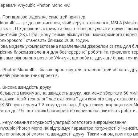
ереваги Anycubic Photon Mono 4K:
. Принципово відрізняє саме цей принтер
ono 4K — це дозвіл дисплея, який керує технологією MSLA (Masked 
ікселів. Це дозволяє отримати більш точні результати друку в пор
ринтерів (2K). При цьому термін експлуатації монохромного (чорно-
ольорового і становить близько 2000 годин.
ова модель укомплектована паралельним джерелом світла для біль
кісним блоком живлення для безперервної роботи та тривалого тер
інзами рівномірно розсіює УФ-лучі, що робить друк ще більш точним
. Photon Mono 4K – більше простору для втілення ідей область дру
езліч різноманітних проектів.
. Висока швидкість друку
більшена максимальна швидкість друку, яка може зберігати 50 мм/г
авдяки новій технології час експозиції для кожного шару становить 
К-3D-принтерами 7-8 секунд на шар. Додатковим покращенням Mon
вітла до 7%, що також благоприятно впливає на швидкість роботи.
. Регулювання потужності ультрафіолетового випромінювання
nycubic Photon Mono 4K підтримує параметри потужності УФ-висві
отополімерної смоли та швидкості друку. Таким чином, принтер м