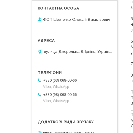
в
з
5
ФОП Шевченко Олексій Васильович
н
в
6
M
вулица Джерельна 8, Ірпінь, Україна
у
7
П
п
+380 (63) 068-00-66
Viber, WhatsApp
+380 (98) 068-00-66
Т
Viber, WhatsApp
З
L
Т
М
Д
П