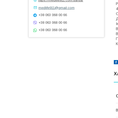
https://medlife911.com.ua/ua/
Р
medlife911@gmail.com
4
О
+38 063 068 00 66
Д
+38 063 068 00 66
І
В
+38 063 068 00 66
В
П
К
Х
В