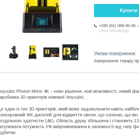
Купити
+380 (63) 068-00-66
Viber, WhatsApp
повернення товару п
nycubic Photon Mono 4K – нове рішення, нові можливості, новий фа
иробника 3D-принтерів компанії Anycubic.
е один із тих 3D-принтерів, який може задовольнити навіть найбіл
онохромний ЖК-дисплей для відкриття смоли, що означає, що він 
оздільною здатністю (4K). Область друку збільшена і становить 1
егулювати потужність УФ-випромінювання в залежності від типу фо
ідбитки.