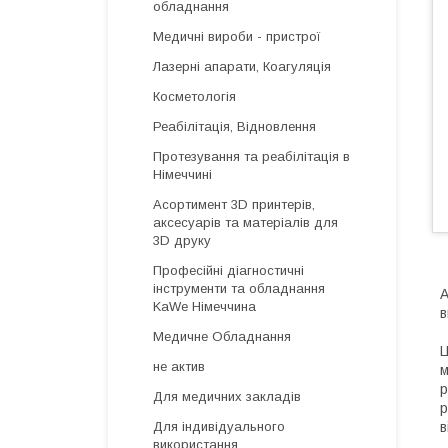
обладнання
Медичні вироби - пристрої
Лазерні апарати, Коагуляція
Косметологія
Реабілітація, Відновлення
Протезування та реабілітація в
Німеччині
Асортимент 3D принтерів,
аксесуарів та матеріалів для
3D друку
Професійні діагностичні
інструменти та обладнання
A
KaWe Німеччина
в
Медичне Обладнання
Ц
не актив
м
р
Для медичних закладів
р
в
Для індивідуального
використання