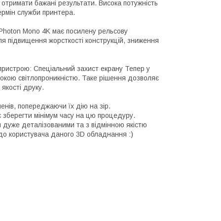
 отримати бажані результати. Висока потужність
ермін служби принтера.
 Photon Mono 4K має посилену рельсову
ля підвищення жорсткості конструкцій, зниження
пристрою: Спеціальний захист екрану Тепер у
сокою світлопроникністю. Таке рішення дозволяє
якості друку.
нів, попереджаючи їх дію на зір.
 зберегти мінімум часу на цю процедуру.
 дуже деталізованими та з відмінною якістю
до користувача даного 3D обладнання :)