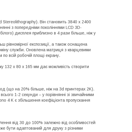
Stereolithography). Він становить 3840 x 2400
івнянні з попередніми поколіннями LCD 3D-
білого) дисплея приблизно в 4 рази більше, ніж у
ш рівномірної експозиції, а також оснащена
міну служби. Оновлена ​​матриця з кварцевими
 по всій робочій площі екрану.
ку 132 x 80 x 165 мм дає можливість створити
од (що на 20% більше, ніж на 3d принтерах 2K).
всього 1-2 секунди – у порівнянні зі звичайними
o 4 K є збільшення коефіцієнта пропускання
тлення від 30 до 100% залежно від особливостей
оже бути адаптований для друку з різними