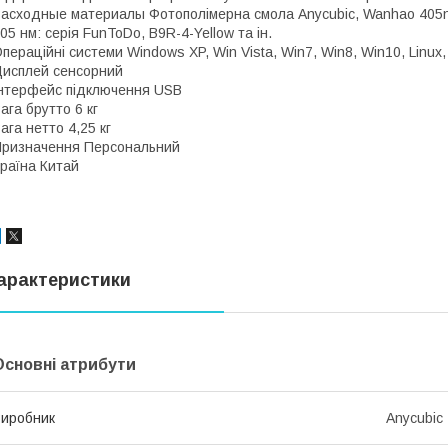
асходные материалы Фотополімерна смола Anycubic, Wanhao 405nm
05 нм: серія FunToDo, B9R-4-Yellow та ін.
пераційні системи Windows XP, Win Vista, Win7, Win8, Win10, Linux
исплей сенсорний
нтерфейс підключення USB
ага брутто 6 кг
ага нетто 4,25 кг
ризначення Персональний
раїна Китай
арактеристики
Основні атрибути
иробник
Anycubic