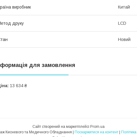
раїна виробник
Китай
етод друку
LCD
Стан
Новий
нформація для замовлення
іна:
13 634 ₴
Сайт створений на маркетплейсі
Prom.ua
Medlife911 - Продаж Кисневого та Медичного Обладнання |
Поскаржитися на контент
|
Політика