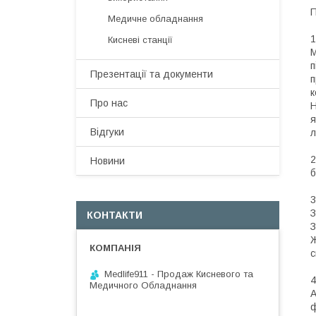
П
Медичне обладнання
1
Кисневі станції
M
п
Презентації та документи
п
к
Про нас
Н
я
Відгуки
л
2
Новини
б
3
З
КОНТАКТИ
З
Ж
с
Medlife911 - Продаж Кисневого та
4
Медичного Обладнання
A
ф