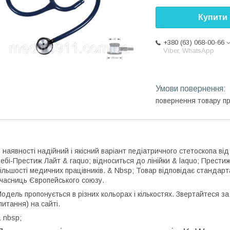
Купити
+380 (63) 068-00-66
Viber, WhatsApp
повернення товару п
 наявності надійний і якісний варіант педіатричного стетоскопа від
ебі-Престиж Лайт & raquo; відноситься до лінійки & laquo; Прести
ільшості медичних працівників. & Nbsp; Товар відповідає стандарта
часниць Європейського союзу.
одель пропонується в різних кольорах і кількостях. Звертайтеся
питання) на сайті.
 nbsp;