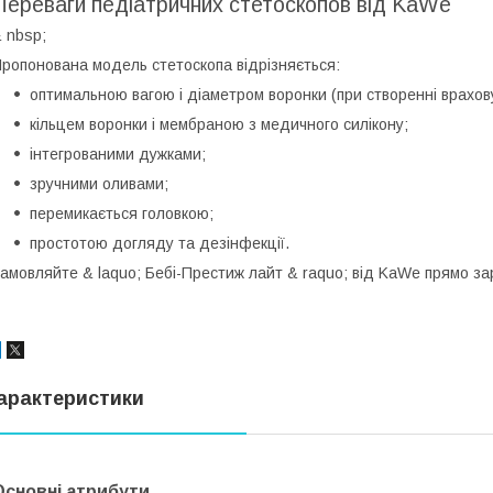
Переваги педіатричних стетоскопов від KaWe
 nbsp;
ропонована модель стетоскопа відрізняється:
оптимальною вагою і діаметром воронки (при створенні врахов
кільцем воронки і мембраною з медичного силікону;
інтегрованими дужками;
зручними оливами;
перемикається головкою;
простотою догляду та дезінфекції.
амовляйте & laquo; Бебі-Престиж лайт & raquo; від KaWe прямо за
арактеристики
Основні атрибути