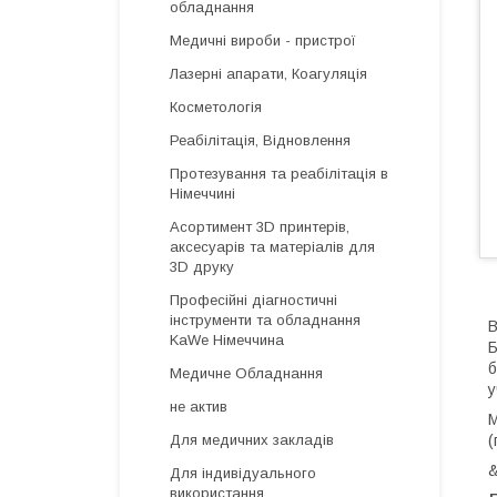
обладнання
Медичні вироби - пристрої
Лазерні апарати, Коагуляція
Косметологія
Реабілітація, Відновлення
Протезування та реабілітація в
Німеччині
Асортимент 3D принтерів,
аксесуарів та матеріалів для
3D друку
Професійні діагностичні
інструменти та обладнання
В
KaWe Німеччина
Б
б
Медичне Обладнання
у
не актив
М
(
Для медичних закладів
&
Для індивідуального
використання