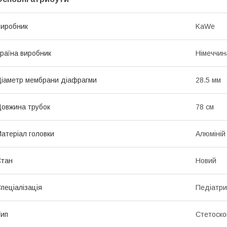
иробник
KaWe
раїна виробник
Німеччин
іаметр мембрани діафрагми
28.5 мм
овжина трубок
78 см
атеріал головки
Алюміній
Стан
Новий
пеціалізація
Педіатри
ип
Стетоско