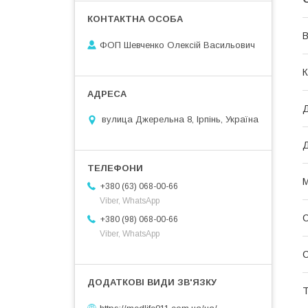
В
ФОП Шевченко Олексій Васильович
К
Д
вулица Джерельна 8, Ірпінь, Україна
Д
М
+380 (63) 068-00-66
Viber, WhatsApp
+380 (98) 068-00-66
Viber, WhatsApp
С
Т