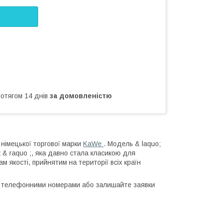
ротягом 14 днів
за домовленістю
 німецької торгової марки
KaWe
. Модель & laquo;
ж & raquo ;, яка давно стала класикою для
м якості, прийнятим на території всіх країн
 за телефонними номерами або залишайте заявки