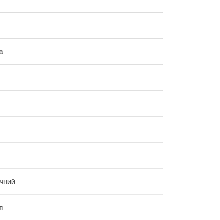
а
чний
п