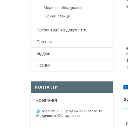
&
Медичне обладнання
Кисневі станції
Презентації та документи
Про нас
В
Відгуки
с
г
Новини
Т
КОНТАКТИ
Х
Medlife911 - Продаж Кисневого та
Медичного Обладнання