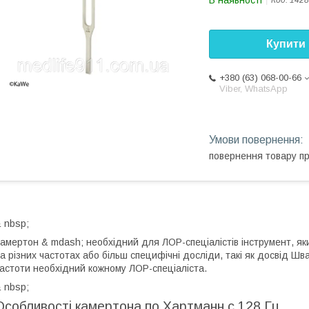
В наявності
Код:
1428
Купити
+380 (63) 068-00-66
Viber, WhatsApp
повернення товару п
 nbsp;
амертон & mdash; необхідний для ЛОР-спеціалістів інструмент, як
а різних частотах або більш специфічні досліди, такі як досвід Шва
астоти необхідний кожному ЛОР-спеціаліста.
 nbsp;
Особливості камертона по Хартманн c 128 Гц