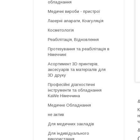
обладнання
Медичні вироби - пристрої
Лазерні апарати, Коагуляція
Косметологія
Реабілітація, Відновлення
Протезування та реабілітація в
Німеччині
Асортимент 3D принтерів,
аксесуарів та матеріалів для
3D друку
Професійні діагностичні
інструменти та обладнання
KaWe Німеччина
&
Медичне Обладнання
К
не актив
н
ч
Для медичних закладів
&
Для індивідуального
використання