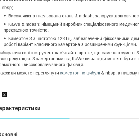
 nbsp;
Високоякісна нікельована сталь & mdash; запорука довговічнос
KaWе & mdash; німецький виробник спеціалізованого медичного
прекрасною точністю.
Камертон З з частотою 128 Гц, забезпечений фіксованими дем
роботі варіант класичного камертона з розширеними функціями.
ибираючи свої інструмент пам'ятайте про те, що саме інструмент & 
вою репутацію. З камертонами від KaWе ви завжди можете бути вп
рамотного і високооплачуваного фахівця.
акож ви можете переглянути
камертон по цибулі
& nbsp; в нашому к
арактеристики
Основні