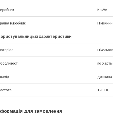
иробник
KaWe
раїна виробник
Німеччин
Користувальницькі характеристики
атеріал
Нікельов
собливості
по Хартм
озмір
довжина 
астота
128 Гц
нформація для замовлення