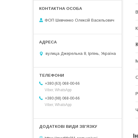
В
ФОП Шевченко Олексій Васильович
К
вулица Джерельна 8, Ірпінь, Україна
М
О
+380 (63) 068-00-66
Viber, WhatsApp
Р
+380 (98) 068-00-66
Viber, WhatsApp
Ч
І