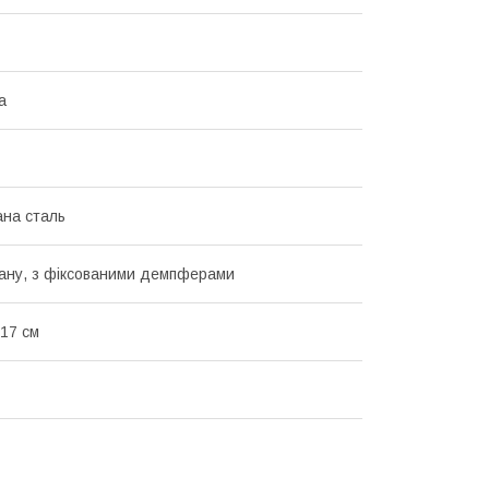
а
ана сталь
ану, з фіксованими демпферами
17 см