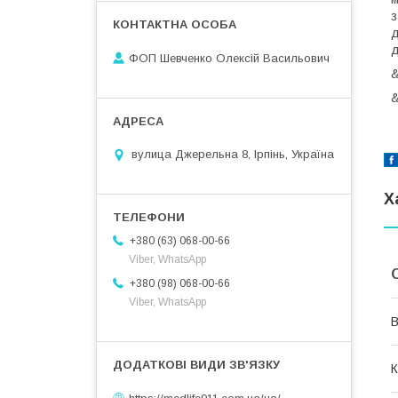
з
д
д
ФОП Шевченко Олексій Васильович
&
&
вулица Джерельна 8, Ірпінь, Україна
Х
+380 (63) 068-00-66
Viber, WhatsApp
+380 (98) 068-00-66
Viber, WhatsApp
В
К