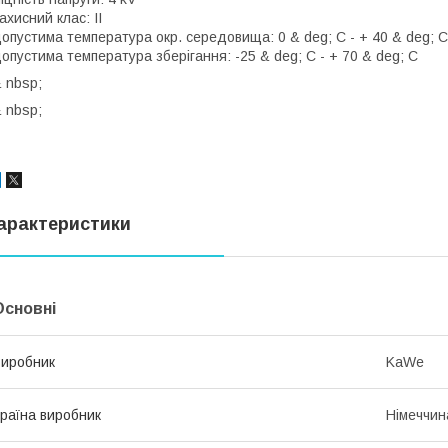
ахисний клас: II
опустима температура окр. середовища: 0 & deg; C - + 40 & deg; C
опустима температура зберігання: -25 & deg; C - + 70 & deg; C
 nbsp;
 nbsp;
арактеристики
Основні
иробник
KaWe
раїна виробник
Німеччин