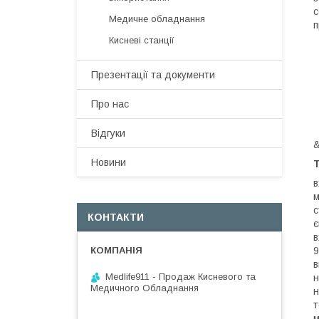
с
Медичне обладнання
п
Кисневі станції
Презентації та документи
Про нас
Відгуки
&
Новини
Т
в
м
с
КОНТАКТИ
є
в
9
в
Medlife911 - Продаж Кисневого та
н
Медичного Обладнання
н
т
м