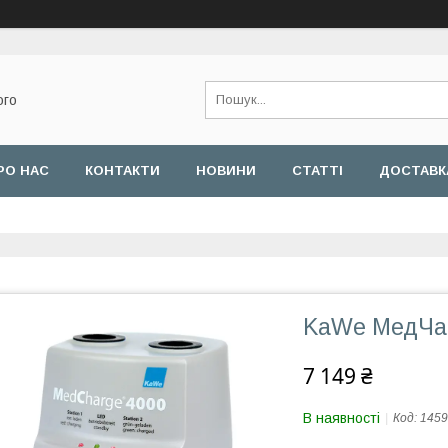
ого
РО НАС
КОНТАКТИ
НОВИНИ
СТАТТІ
ДОСТАВКА
KaWe MедЧар
7 149 ₴
В наявності
Код:
1459