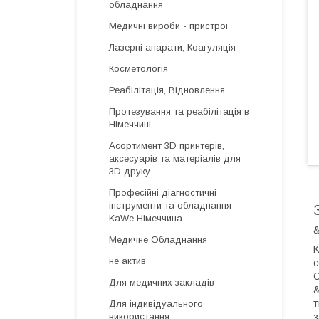
обладнання
Медичні вироби - пристрої
Лазерні апарати, Коагуляція
Косметологія
Реабілітація, Відновлення
Протезування та реабілітація в
Німеччині
Асортимент 3D принтерів,
аксесуарів та матеріалів для
3D друку
Професійні діагностичні
інструменти та обладнання
KaWe Німеччина
&
Медичне Обладнання
K
не актив
с
C
Для медичних закладів
&
т
Для індивідуального
з
використання