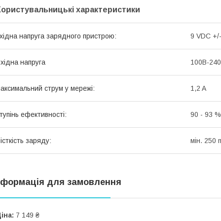
Користувальницькі характеристики
хідна напруга зарядного пристрою:
9 VDC +/
хідна напруга
100В-240
аксимальний струм у мережі:
1,2 A
тупінь ефективності:
90 - 93 %
істкість заряду:
мін. 250
нформація для замовлення
іна:
7 149 ₴