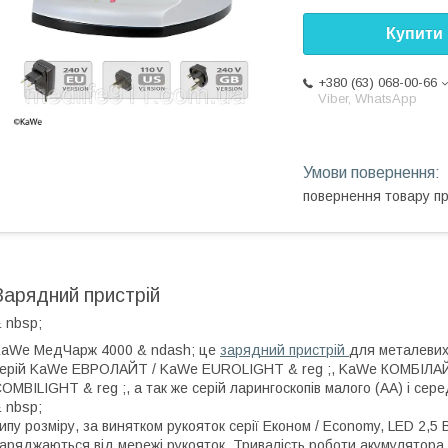
Купити
+380 (63) 068-00-66
Viber, WhatsApp
повернення товару п
Зарядний пристрій
 nbsp;
aWe MедЧарж 4000 & ndash; це
зарядний пристрій
для металевих
ерій KaWe ЕВРОЛАЙТ / KaWe EUROLIGHT & reg ;, KaWe КОМБІЛА
OMBILIGHT & reg ;, а так же серій ларингоскопів малого (AA) і сере
 nbsp;
ипу розміру, за винятком рукояток серії Економ / Economy, LED 2,5 В
аряджаються від мережі рукояток. Тривалість роботи акумулятора