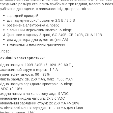
ереднього розміру становить приблизно три години, малого & ndas
риблизно дві години, в залежності від джерела світла.
зарядний пристрій
для акумуляторної рукоятки 2,5 В / 3,5 В
розвинена електроніка & nbsp;
з замінним мережевим вилкою: & nbsp;
& Quot; все в одному & quot; ЄС 240В, СБ 240В, США 110В
два адаптера для рукояток (тип AA)
в комплекті з настінним кріпленням
 nbsp;
ехнічні характеристики:
хідна напруга: 100В-240В +/- 10%, 50-60 Гц
аксимальний струм в мережі: 1,2 A
тупінь ефективності: 90 - 93%
мність заряду: хв. 250 mAh, макс. 4500 mAh
хідна напруга зарядного пристрою: & nbsp;
 VDC +/- 10%
ихідна напруга на холостому ході: 9 VDC
омінальне вихідна напруга: 2x 3,6 VDC
омінальний зарядний струм: 2x 250 mA +/- 10%
ок після закінчення зарядки: 10 - 30 mA для Li-Ion
іцність напруги: 4 kV