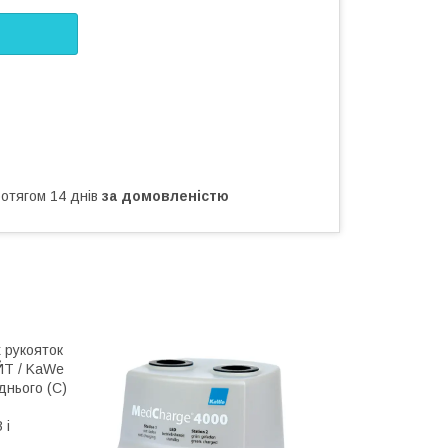
ротягом 14 днів
за домовленістю
 рукояток
ЙТ / KaWe
днього (C)
 і