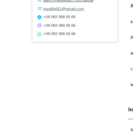
https://medlife911.com.ua/ua/
medlife911@gmail.com
+38 063 068 00 66
в
+38 063 068 00 66
+38 063 068 00 66
В
м
с
м
І
Ц