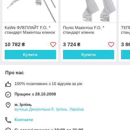
KaWe ФЛЕПЛАЙТ F.O. *
Поліо Макінтош F.O. *
ТЕПР
стандарт Макінтош клинок
стандарт клинок
стан
10 782
3 724
3 8
₴
₴
Купити
Купити
Про нас
100% позитивних з 16 відгуків за рік
Працює з 28.10.2008
м. Ірпінь
вулица Джерельна 8, Ірпінь, Україна
Контакти