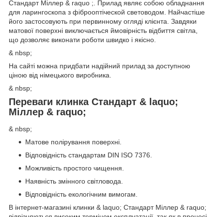
Стандарт Міллер & raquo ;. Прилад являє собою обладнання
для ларингоскопа з фіброоптіческой световодом. Найчастіше
його застосовують при первинному огляді клієнта. Завдяки
матової поверхні виключається ймовірність відбиття світла,
що дозволяє виконати роботи швидко і якісно.
& nbsp;
На сайті можна придбати надійний прилад за доступною
ціною від німецького виробника.
& nbsp;
Переваги клинка Стандарт & laquo;
Міллер & raquo;
& nbsp;
Матове полірування поверхні.
Відповідність стандартам DIN ISO 7376.
Можливість простого чищення.
Наявність змінного світловода.
Відповідність екологічним вимогам.
В інтернет-магазині клинки & laquo; Стандарт Міллер & raquo;
відрізняються високим терміном експлуатації, так як в процесі