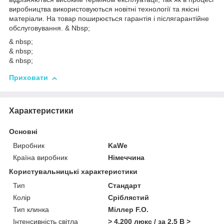
виробництва використовуються новітні технології та якісні
матеріали. На товар поширюється гарантія і післягарантійне
обслуговування. & Nbsp;
& nbsp;
& nbsp;
& nbsp;
Приховати
Характеристики
Основні
Виробник
KaWe
Країна виробник
Німеччина
Користувальницькі характеристики
Тип
Стандарт
Колір
Сріблястий
Тип клинка
Міллер F.O.
Інтенсивність світла
> 4.200 люкс / за 2,5 B >