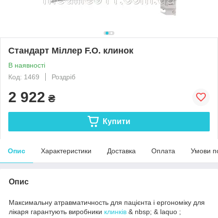
Cтандарт Міллер F.O. клинок
В наявності
Код: 1469
Роздріб
2 922
₴
Купити
Опис
Характеристики
Доставка
Оплата
Умови п
Опис
Максимальну атравматичность для пацієнта і ергономіку для
лікаря гарантують виробники
клинків
& nbsp; & laquo ;