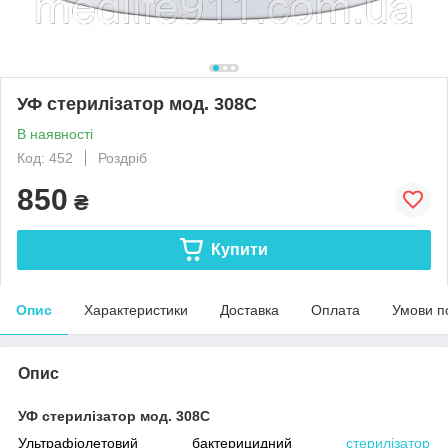
УФ стерилізатор мод. 308С
В наявності
Код: 452
Роздріб
850
₴
Купити
Опис
Характеристики
Доставка
Оплата
Умови п
Опис
УФ стерилізатор мод. 308С
Ультрафіолетовий бактерицидний
стерилізатор