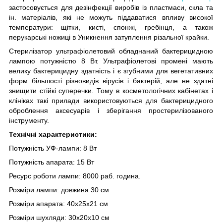
застосовується для дезінфекції виробів із пластмаси, скла та
ін. матеріалів, які не можуть піддаватися впливу високої
температури: щітки, кисті, спонжі, гребінця, а також
перукарські ножиці в Уникнення затуплення різальної крайки.
Стерилізатор ультрафіолетовий обладнаний бактерицидною
лампою потужністю 8 Вт. Ультрафіолетові промені мають
велику бактерицидну здатність і є згубними для вегетативних
форм більшості різновидів вірусів і бактерій, але не здатні
знищити стійкі суперечки. Тому в косметологічних кабінетах і
клініках такі прилади використовуються для бактерицидного
оброблення аксесуарів і зберігання простерилізованого
інструменту.
Технічні характеристики:
Потужність УФ-лампи: 8 Вт
Потужність апарата: 15 Вт
Ресурс роботи лампи: 8000 раб. година.
Розміри лампи: довжина 30 см
Розміри апарата: 40х25х21 см
Розміри шухляди: 30х20х10 см