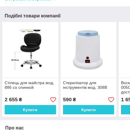
Подібні товари компанії
Стілець для майстра мод.
Стерилізатор для
Воск
886 со спинкой
інструментів мод. 308B
005С
дост
2 655
590
1 6
₴
₴
Купити
Купити
Про нас