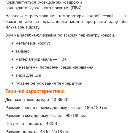
Комплектується 3-секційною ковдрою з
водовідштовхувального покриття (ПВХ).
Незалежне регулювання температури кожної секції — за
бажання або за показаннями можна прогрівати одну або
кілька зон відразу.
Зручна застібка-блискавка по всьому периметру ковдри.
металевий корпус
таймер
матеріал укривала — ПВХ
3 незалежні поперечні секції нагрівання
виріз для шиї
плавне регулювання температури
Технічні характеристики:
Діапазон температури: 40-85
о
З
*
Розміри ковдри в розкладеному вигляді: 180х180 см
Розміри в складеному вигляді: 90х180 см
Потужність апарата: 480 Вт
Розміри апарата: 43,5х27х18 см