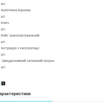
 шт.
Асептична воронка
 шт.
Ключ
 шт.
ейс транспортувальний
 шт.
нструкція з експлуатації
 шт.
видкознімний затискний патрон
 шт.
арактеристики