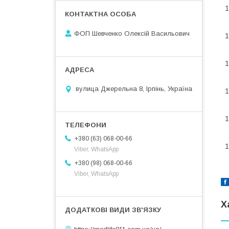
1
ФОП Шевченко Олексій Васильович
1
1
К
вулица Джерельна 8, Ірпінь, Україна
1
І
1
Ш
+380 (63) 068-00-66
1
Viber, WhatsApp
+380 (98) 068-00-66
Viber, WhatsApp
Х