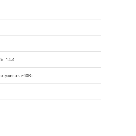
ь: 14.4
потужність ≥60Вт