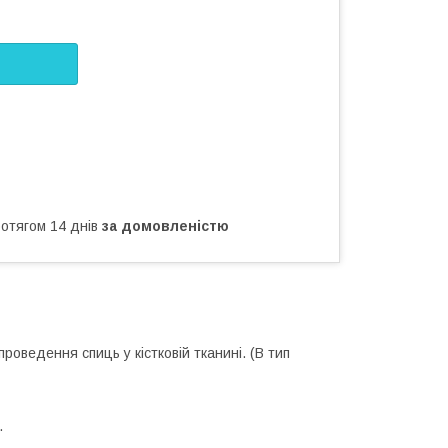
ротягом 14 днів
за домовленістю
оведення спиць у кістковій тканині. (B тип
.