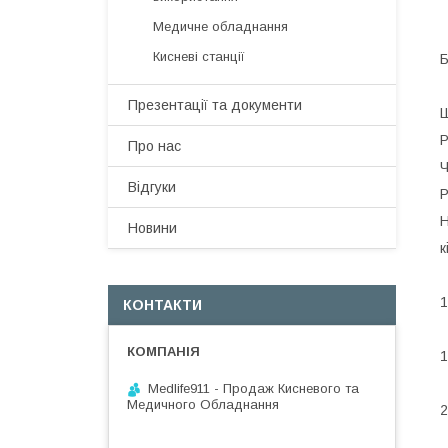
Медичне обладнання
Кисневі станції
Презентації та документи
Ш
Р
Про нас
Ч
Відгуки
Р
Н
Новини
к
Д
1
КОНТАКТИ
1
Medlife911 - Продаж Кисневого та
Медичного Обладнання
2