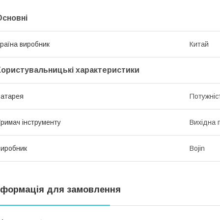
Основні
раїна виробник
Китай
Користувальницькі характеристики
атарея
Потужніст
римач інструменту
Вихідна 
иробник
Bojin
нформація для замовлення