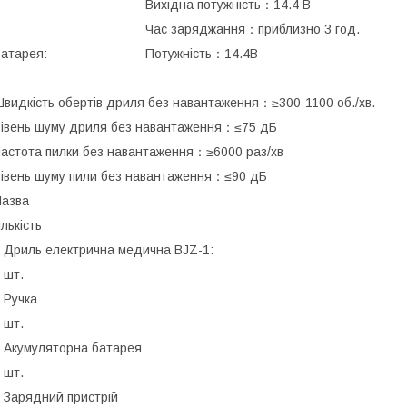
Вихідна потужність：14.4 В
Час заряджання：приблизно 3 год.
Батарея: Потужність：14.4В
видкість обертів дриля без навантаження：≥300-1100 об./хв.
івень шуму дриля без навантаження：≤75 дБ
астота пилки без навантаження：≥6000 раз/хв
івень шуму пили без навантаження：≤90 дБ
азва
ількість
риль електрична медична BJZ-1:
 шт.
Ручка
 шт.
Акумуляторна батарея
 шт.
Зарядний пристрій