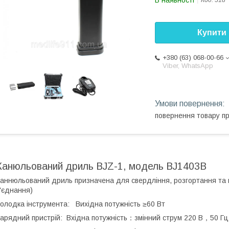
В наявності
Код:
518
Купити
+380 (63) 068-00-66
Viber, WhatsApp
повернення товару п
Канюльований дриль BJZ-1, модель BJ1403B
аннюльований дриль призначена для свердління, розгортання та пр
'єднання)
олодка інструмента: Вихідна потужність ≥60 Вт
арядний пристрій: Вхідна потужність：змінний струм 220 В，50 Гц