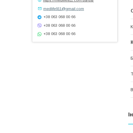
https://medlife911.com.ua/ua/
medlife911@gmail.com
+38 063 068 00 66
+38 063 068 00 66
К
+38 063 068 00 66
Б
Т
В
І