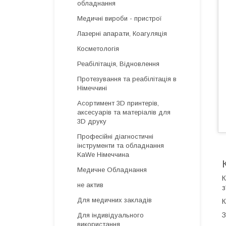
обладнання
Медичні вироби - пристрої
Лазерні апарати, Коагуляція
Косметологія
Реабілітація, Відновлення
Протезування та реабілітація в
Німеччині
Асортимент 3D принтерів,
аксесуарів та матеріалів для
3D друку
Професійні діагностичні
інструменти та обладнання
KaWe Німеччина
Медичне Обладнання
К
не актив
з
Для медичних закладів
К
З
Для індивідуального
використання