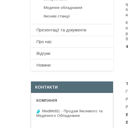
ц
Медичне обладнання
п
к
Кисневі станції
К
п
Презентації та документи
р
б
Про нас
Ф
Відгуки
Новини
Т
КОНТАКТИ
П
Р
Р
Medlife911 - Продаж Кисневого та
В
Медичного Обладнання
В