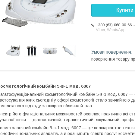
Купити
+380 (63) 068-00-66
Viber, WhatsApp
повернення товару п
осметологічний комбайн 5-в-1 мод. 6007
агатофункціональний косметологічний комбайн 5-в-1 мод. 6007 — о
астосування яких сьогодні у сфері косметології стало звичайною 
омплексного підходу за шкірою обличчя й тіла.
пектр його функціональних можливостей охоплює практично всі ет
учасної жінки — діагностичний, терапевтичний, лікувальний, проф
осметологічний комбайн 5-в-1 мод. 6007 — це поліваріантне технічн
онофункціональних апаратів, а й розширить спектр послуг косметич