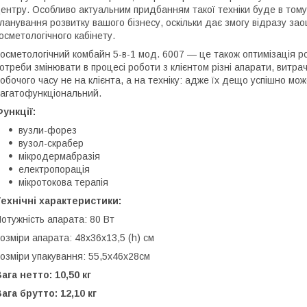
ентру. Особливо актуальним придбанням такої техніки буде в тому
ланування розвитку вашого бізнесу, оскільки дає змогу відразу за
осметологічного кабінету.
осметологічний комбайн 5-в-1 мод. 6007 — це також оптимізація 
отреби змінювати в процесі роботи з клієнтом різні апарати, витра
обочого часу не на клієнта, а на техніку: адже їх дещо успішно мо
агатофункціональний.
ункції:
вузли-форез
вузол-скрабер
мікродермабразія
електропорація
мікротокова терапія
ехнічні характеристики:
отужність апарата: 80 Вт
озміри апарата: 48х36х13,5 (h) см
озміри упакування: 55,5х46х28см
ага нетто: 10,50 кг
ага брутто: 12,10 кг