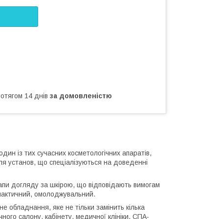
ротягом 14 днів
за домовленістю
дин із тих сучасних косметологічних апаратів,
для установ, що спеціалізуються на доведенні
апи догляду за шкірою, що відповідають вимогам
ілактичний, омолоджувальний.
е обладнання, яке не тільки замінить кілька
ного салону, кабінету, медичної клініки, СПА-