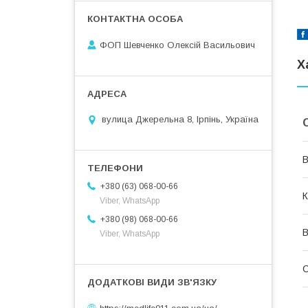
ФОП Шевченко Олексій Васильович
Х
вулица Джерельна 8, Ірпінь, Україна
В
+380 (63) 068-00-66
К
Viber, WhatsApp
+380 (98) 068-00-66
В
Viber, WhatsApp
С