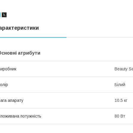
арактеристики
Основні атрибути
иробник
Beauty Se
олір
Білий
ага апарату
10.5 кг
поживана потужність
80 Вт