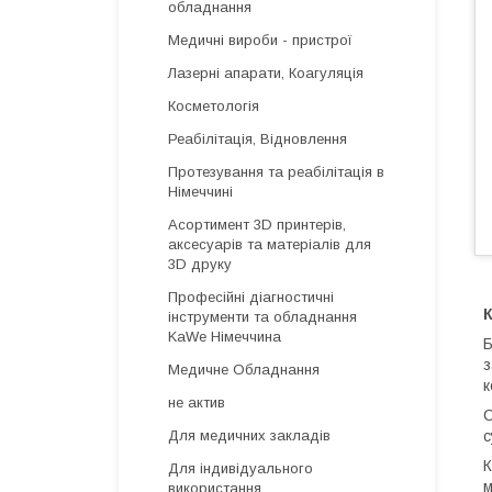
обладнання
Медичні вироби - пристрої
Лазерні апарати, Коагуляція
Косметологія
Реабілітація, Відновлення
Протезування та реабілітація в
Німеччині
Асортимент 3D принтерів,
аксесуарів та матеріалів для
3D друку
Професійні діагностичні
К
інструменти та обладнання
KaWe Німеччина
Б
з
Медичне Обладнання
к
не актив
С
с
Для медичних закладів
К
Для індивідуального
м
використання