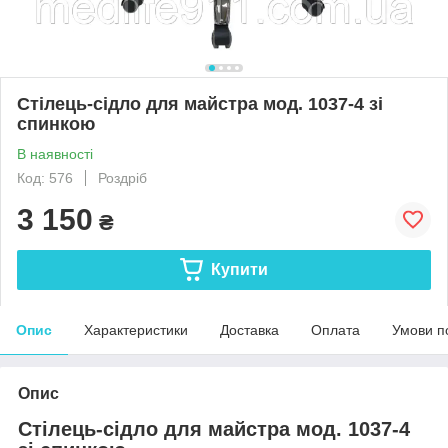
Стілець-сідло для майстра мод. 1037-4 зі
спинкою
В наявності
Код: 576
Роздріб
3 150
₴
Купити
Опис
Характеристики
Доставка
Оплата
Умови п
Опис
Стілець-сідло для майстра мод. 1037-4