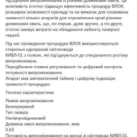
під'єднання випромінювачів із різними довжинами хвиль. Ця
можливість істотно підвищує ефективність процедур ВЛОК,
розширює можливості приладу та не вимагає для споживача
наявності кількох апаратів для опромінення крові різними
довжинами хвиль, що, по-перше, дуже зручно, а по-друге,
істотно знижує витрати на обладнання кабінету лазерної
терапії.
Під час проведення процедури ВЛОК використовуються
стерильні одноразові світлооводи
КИВЛ-01 з голкою, які під'єднуються до спеціального роз'єму
випромінювача.
Передбачене плавне регулювання та цифровий контроль
потужності випромінювання.
Апарат має автоматичний таймер і цифрову індикацію
тривалості процедури.
Технічні характеристики
Режим випромінювання
Безперервний
Тип лазера
Напівпровідниковий
Довжина хвилі випромінювання, мкм
0,63
Потужність випромінювання на виході зі світловода КИВЛ-01,