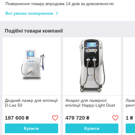
Повернення товару впродовж 14 днів за домовленістю
Всі умови повернення
Подібні товари компанії
Діодний лазер для епіляції
Апарат для лазерної
Лазе
D-Las 50
епіляції Happy-Light Duet
рент
187 600
479 720
1
₴
₴
₴
Купити
Купити