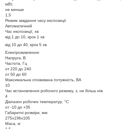
мВт,
не менше
1,5
Режим завдання часу експозиції
Автоматичний
Час експозиції, хв
від 1 до 10, крок 1 хв
від 10 до 40, крок 5 хв
Електроживлення:
Напруга, В
Частота, Гц
от 220 до 240
от 50 до 60
Максимальна споживана потужність, ВА
10
Час встановлення робочого режиму, з, не більш ніж
4
Діапазон робочих температур, °C
от -10 до +35
Габаритні розміри, мм
275х196х105
Маса, кг
1,5