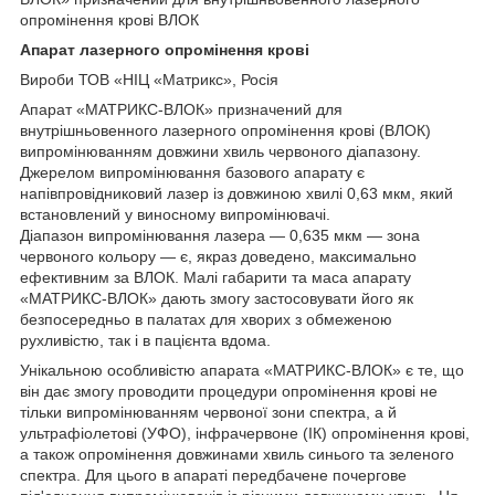
опромінення крові ВЛОК
Апарат лазерного опромінення крові
Вироби ТОВ «НІЦ «Матрикс», Росія
Апарат «МАТРИКС-ВЛОК» призначений для
внутрішньовенного лазерного опромінення крові (ВЛОК)
випромінюванням довжини хвиль червоного діапазону.
Джерелом випромінювання базового апарату є
напівпровідниковий лазер із довжиною хвилі 0,63 мкм, який
встановлений у виносному випромінювачі.
Діапазон випромінювання лазера — 0,635 мкм — зона
червоного кольору — є, якраз доведено, максимально
ефективним за ВЛОК. Малі габарити та маса апарату
«МАТРИКС-ВЛОК» дають змогу застосовувати його як
безпосередньо в палатах для хворих з обмеженою
рухливістю, так і в пацієнта вдома.
Унікальною особливістю апарата «МАТРИКС-ВЛОК» є те, що
він дає змогу проводити процедури опромінення крові не
тільки випромінюванням червоної зони спектра, а й
ультрафіолетові (УФО), інфрачервоне (ІК) опромінення крові,
а також опромінення довжинами хвиль синього та зеленого
спектра. Для цього в апараті передбачене почергове