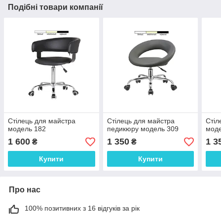
Подібні товари компанії
Стілець для майстра
Стілець для майстра
Стіл
модель 182
педикюру модель 309
моде
1 600
1 350
1 3
₴
₴
Купити
Купити
Про нас
100% позитивних з 16 відгуків за рік