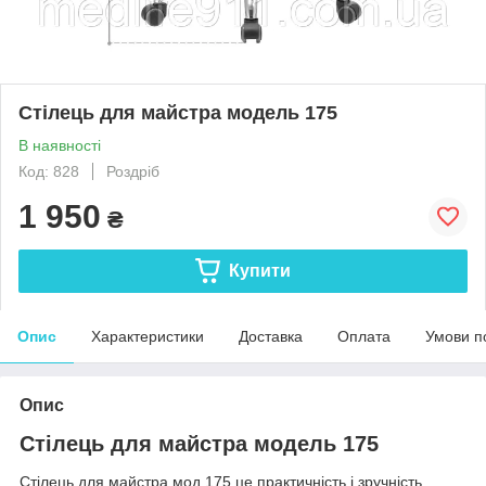
Стілець для майстра модель 175
В наявності
Код: 828
Роздріб
1 950
₴
Купити
Опис
Характеристики
Доставка
Оплата
Умови п
Опис
Стілець для майстра модель 175
Стілець для майстра мод.175 це практичність і зручність.