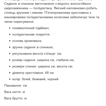
Сидіння зі спинкою виготовлене з міцного зносостійкого
шкірозамінника — поліуретану. Якісний наповнювач робить
стілець зручним і ніжним. П'ятипроменева хрестовина з
маневровими поліуретановими колесами забезпечує тихе та
легке пересування.
пневматичний підіймач;
поліуретанове покриття;
основа хромована;
зручне сидіння зі спинкою;
регульована висота стільця: см;
розмір сидіння: ширина см, глибина см;
розміри спинки: ширина см, висота см;
діаметр хрестовини: 48 см
колір: білий, бежевий, чорний
Паковання: см
Вага нетто: кг
Вага брутто: кг