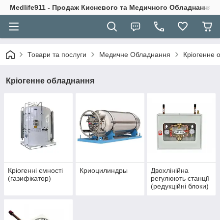
Medlife911 - Продаж Кисневого та Медичного Обладнання
Товари та послуги
Медичне Обладнання
Кріогенне 
Кріогенне обладнання
Кріогенні ємності
Криоцилиндры
Двохлінійна
(газифікатор)
регулюють станції
(редукційні блоки)